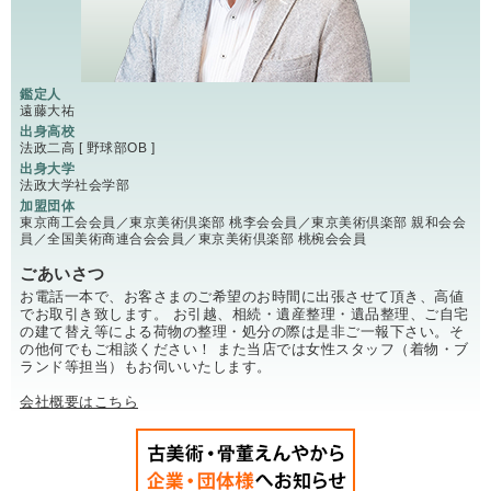
鑑定人
遠藤大祐
出身高校
法政二高 [ 野球部OB ]
出身大学
法政大学社会学部
加盟団体
東京商工会会員／東京美術倶楽部 桃李会会員／東京美術倶楽部 親和会会
員／全国美術商連合会会員／東京美術倶楽部 桃椀会会員
ごあいさつ
お電話一本で、お客さまのご希望のお時間に出張させて頂き、高値
でお取引き致します。 お引越、相続・遺産整理・遺品整理、ご自宅
の建て替え等による荷物の整理・処分の際は是非ご一報下さい。そ
の他何でもご相談ください！ また当店では女性スタッフ（着物・ブ
ランド等担当）もお伺いいたします。
会社概要はこちら