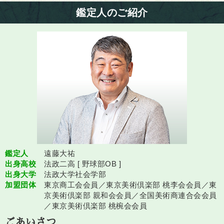
鑑定人のご紹介
鑑定人
遠藤大祐
出身高校
法政二高 [ 野球部OB ]
出身大学
法政大学社会学部
加盟団体
東京商工会会員／東京美術倶楽部 桃李会会員／東
京美術倶楽部 親和会会員／全国美術商連合会会員
／東京美術倶楽部 桃椀会会員
ごあいさつ