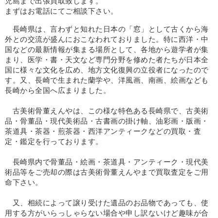
児島まで出張買取致します。
まずはお電話にてご相談下さい。
長崎県は、言わずと知れた日本の「窓」として古くから海
外との交流が盛んにおこなわれておりました。特に西洋・中
国などの最新情報が集まる場所として、各地から遊学者が集
まり、医学・書・天文など専門分野を修めた者たちが日本全
国に様々な文化を広め、地方文化復興の立役者になったので
す。又、長崎で生まれた蘭学や、洋風画、南画、絵画なども
長崎から全国へ広まりました。
古美術骨董えんやは、この様な特色ある長崎県で、古美術
品・骨董品・現代美術品・古書画の掛け軸、油彩画・版画・
茶道具・茶器・煎茶器・西洋アンティークなどの買取・査
定・鑑定を行っております。
長崎県内で骨董品・絵画・茶道具・アンティーク・現代美
術品等をご売却の際は古美術骨董えんやまで買取査定をご用
命下さい。
又、相続によって譲り受けた遺品のお品物であっても、使
用する方がいらっしゃらない場合や申し訳ないけど趣味が合