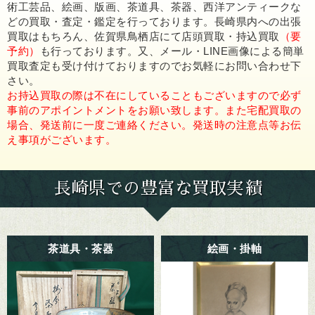
術工芸品、絵画、版画、茶道具、茶器、西洋アンティークな
どの買取・査定・鑑定を行っております。長崎県内への出張
買取はもちろん、佐賀県鳥栖店にて店頭買取・持込買取
（要
予約）
も行っております。又、メール・LINE画像による簡単
買取査定も受け付けておりますのでお気軽にお問い合わせ下
さい。
お持込買取の際は不在にしていることもございますので必ず
事前のアポイントメントをお願い致します。また宅配買取の
場合、発送前に一度ご連絡ください。発送時の注意点等お伝
え事項がございます。
長崎県での豊富な買取実績
茶道具・茶器
絵画・掛軸