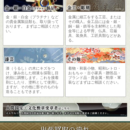
金・銀・白金（プラチナ）など
金属に細工をする工芸。または
の貴金属製品類も、取り扱って
その職人。金工品には金・銀・
おります。 まずはご相談くださ
銅・錫・鉄等を主材料とした彫
い。
金等による甲冑、仏具、荘厳
具、装身具、工匠具類などがあ
る。
漆（うるし）の木にキズをつ
着物・和装小物、昭和レトロ・
け、滲み出した樹液を採取し目
おもちゃ・古小家具・贈答品・
的別に調整します。これを接着
ブランド品・貴金属・勲章・軍
剤にしたり、塗料として使用し
装などまずはご相談ください。
ますが、その他に形そのものを
造ることもできます。