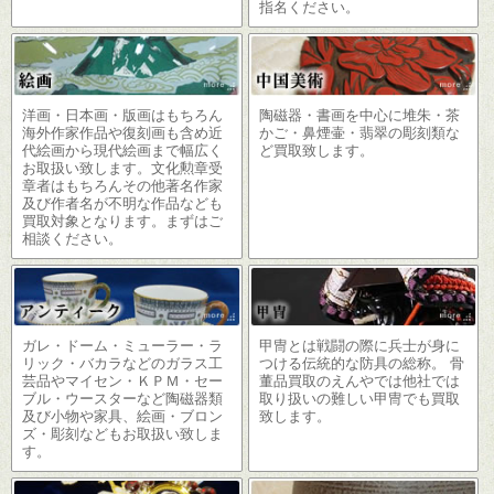
指名ください。
洋画・日本画・版画はもちろん
陶磁器・書画を中心に堆朱・茶
海外作家作品や復刻画も含め近
かご・鼻煙壷・翡翠の彫刻類な
代絵画から現代絵画まで幅広く
ど買取致します。
お取扱い致します。文化勲章受
章者はもちろんその他著名作家
及び作者名が不明な作品なども
買取対象となります。まずはご
相談ください。
ガレ・ドーム・ミューラー・ラ
甲冑とは戦闘の際に兵士が身に
リック・バカラなどのガラス工
つける伝統的な防具の総称。 骨
芸品やマイセン・ＫＰＭ・セー
董品買取のえんやでは他社では
ブル・ウースターなど陶磁器類
取り扱いの難しい甲冑でも買取
及び小物や家具、絵画・ブロン
致します。
ズ・彫刻などもお取扱い致しま
す。