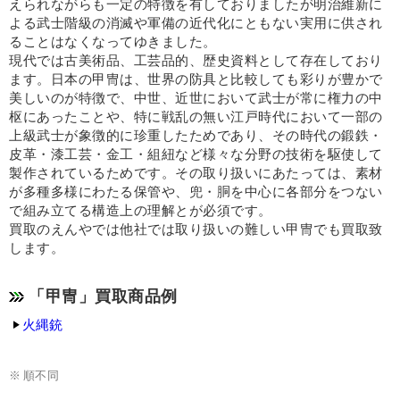
えられながらも一定の特徴を有しておりましたが明治維新に
よる武士階級の消滅や軍備の近代化にともない実用に供され
ることはなくなってゆきました。
現代では古美術品、工芸品的、歴史資料として存在しており
ます。日本の甲冑は、世界の防具と比較しても彩りが豊かで
美しいのが特徴で、中世、近世において武士が常に権力の中
枢にあったことや、特に戦乱の無い江戸時代において一部の
上級武士が象徴的に珍重したためであり、その時代の鍛鉄・
皮革・漆工芸・金工・組紐など様々な分野の技術を駆使して
製作されているためです。その取り扱いにあたっては、素材
が多種多様にわたる保管や、兜・胴を中心に各部分をつない
で組み立てる構造上の理解とが必須です。
買取のえんやでは他社では取り扱いの難しい甲冑でも買取致
します。
「甲冑」買取商品例
火縄銃
順不同