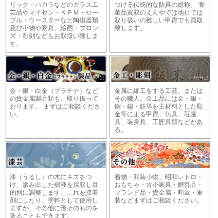
リック・バカラなどのガラス工
つける伝統的な防具の総称。 骨
芸品やマイセン・ＫＰＭ・セー
董品買取のえんやでは他社では
ブル・ウースターなど陶磁器類
取り扱いの難しい甲冑でも買取
及び小物や家具、絵画・ブロン
致します。
ズ・彫刻などもお取扱い致しま
す。
金・銀・白金（プラチナ）など
金属に細工をする工芸。または
の貴金属製品類も、取り扱って
その職人。金工品には金・銀・
おります。 まずはご相談くださ
銅・錫・鉄等を主材料とした彫
い。
金等による甲冑、仏具、荘厳
具、装身具、工匠具類などがあ
る。
漆（うるし）の木にキズをつ
着物・和装小物、昭和レトロ・
け、滲み出した樹液を採取し目
おもちゃ・古小家具・贈答品・
的別に調整します。これを接着
ブランド品・貴金属・勲章・軍
剤にしたり、塗料として使用し
装などまずはご相談ください。
ますが、その他に形そのものを
造ることもできます。