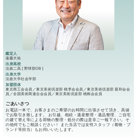
鑑定人
遠藤大祐
出身高校
法政二高 [ 野球部OB ]
出身大学
法政大学社会学部
加盟団体
東京商工会会員／東京美術倶楽部 桃李会会員／東京美術倶楽部 親和会会
員／全国美術商連合会会員／東京美術倶楽部 桃椀会会員
ごあいさつ
お電話一本で、お客さまのご希望のお時間に出張させて頂き、高値
でお取引き致します。 お引越、相続・遺産整理・遺品整理、ご自宅
の建て替え等による荷物の整理・処分の際は是非ご一報下さい。そ
の他何でもご相談ください！ また当店では女性スタッフ（着物・ブ
ランド等担当）もお伺いいたします。