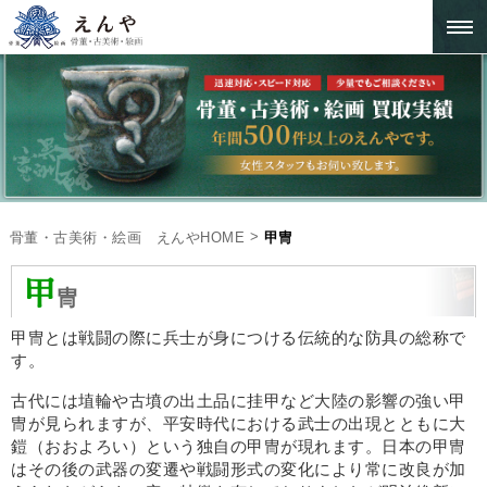
>
骨董・古美術・絵画 えんやHOME
甲冑
甲
冑
甲冑とは戦闘の際に兵士が身につける伝統的な防具の総称で
す。
古代には埴輪や古墳の出土品に挂甲など大陸の影響の強い甲
冑が見られますが、平安時代における武士の出現とともに大
鎧（おおよろい）という独自の甲冑が現れます。日本の甲冑
はその後の武器の変遷や戦闘形式の変化により常に改良が加