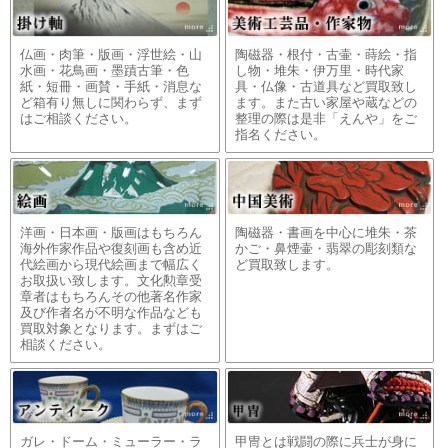
仏画・肉筆・版画・浮世絵・山
陶磁器・根付・古壷・蒔絵・指
水画・花鳥画・墨蹟古筆・色
し物・堆朱・伊万里・時代家
紙・短冊・画賛・手紙・消息な
具・仏像・古道具など買取致し
ど箱有り無しに関わらず、まず
ます。また古い家屋や蔵などの
はご相談ください。
整理の際は是非「えんや」をご
指名ください。
洋画・日本画・版画はもちろん
陶磁器・書画を中心に堆朱・茶
海外作家作品や復刻画も含め近
かご・鼻煙壷・翡翠の彫刻類な
代絵画から現代絵画まで幅広く
ど買取致します。
お取扱い致します。文化勲章受
章者はもちろんその他著名作家
及び作者名が不明な作品なども
買取対象となります。まずはご
相談ください。
ガレ・ドーム・ミューラー・ラ
甲冑とは戦闘の際に兵士が身に