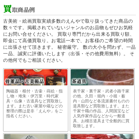
買
取商品例
古美術・絵画買取実績多数のえんやで取り扱ってきた商品の
数々です。掲載されていないジャンルのお品物もぜひお気軽
にお問い合せください。 買取り専門だから出来る買取り額、
即金にて高価買取り。お電話一本で、お客様のご希望の時間
に出張させて頂きます。 秘密厳守。 数の大小を問わず、一品
一品、誠実に評価いたします（出張・その他費用無料）。 そ
の他何でもご相談ください。
陶磁器・根付・古壷・蒔絵・指
表千家・裏千家・武者小路千家
し物・堆朱・伊万里・時代家
の他、久田・堀内・小堀・薮
具・仏像・古道具など買取致し
内・山田など各流派書付ものの
ます。また古い家屋や蔵などの
道具類など買取致します。また
整理の際は是非「えんや」をご
千家十職の作品、人間国宝など
指名ください。
人気作家作品などから一般道
具、お稽古道具まで全般的に買
取致します。